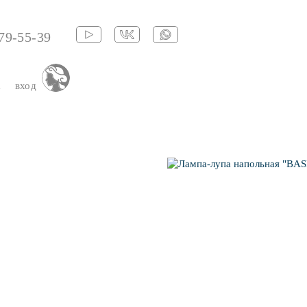
79-55-39
а
вход
ХИТ ПРО